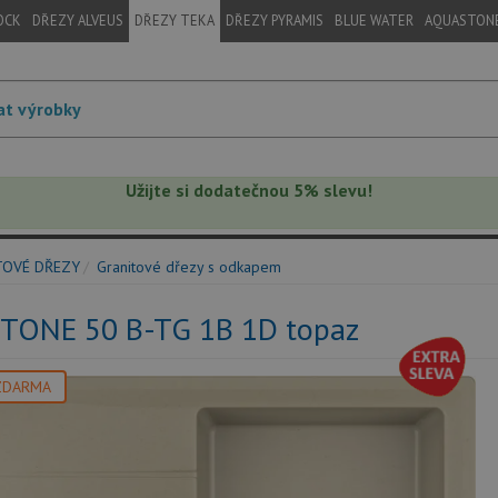
OCK
DŘEZY ALVEUS
DŘEZY TEKA
DŘEZY PYRAMIS
BLUE WATER
AQUASTON
Užijte si dodatečnou 5% slevu!
TOVÉ DŘEZY
Granitové dřezy s odkapem
STONE 50 B-TG 1B 1D topaz
ZDARMA