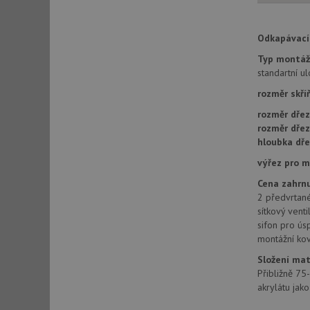
Odkapávací 
sid
Typ montáž
standartní u
sid
rozměr skří
rozměr dřez
test_cookie
rozměr dře
hloubka dře
YSC
výřez pro 
Cena zahrnu
_gcl_au
2 předvrtané
sítkový venti
sifon pro ús
montážní kov
__Secure-ROLLOU
VISITOR_INFO1_LIV
Složení mat
Přibližně 75
akrylátu jako