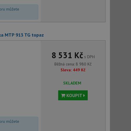
voru můžete
ka MTP 913 TG topaz
8 531 Kč
s DPH
Běžná cena:
8 980
Kč
Sleva:
449
Kč
SKLADEM
KOUPIT
voru můžete