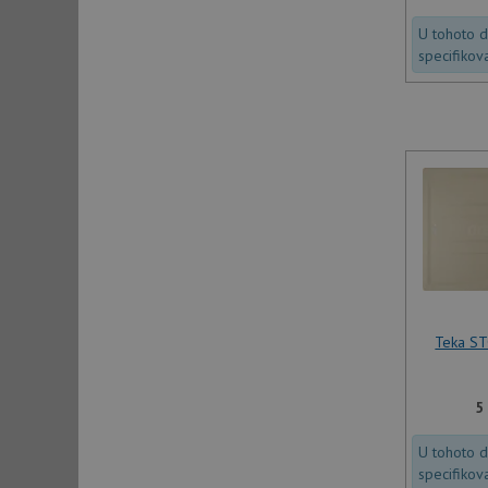
U tohoto 
specifikov
Teka S
5
U tohoto 
specifikov