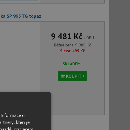
eka SP 995 TG topaz
9 481 Kč
s DPH
Běžná cena:
9 980
Kč
Sleva:
499
Kč
SKLADEM
KOUPIT
voru můžete
 Informace o
tnery, kteří je
 Teka ML CR chrom
máždili při vašem