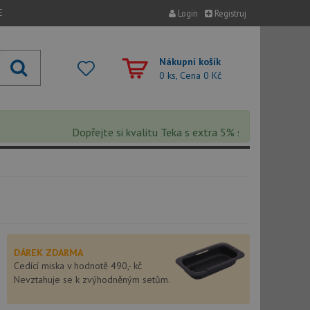
E
Login
Registruj
Nákupní košík
0 ks, Cena
0 Kč
Dopřejte si kvalitu Teka s extra 5% slevou – sleva se a
DÁREK ZDARMA
Cedící miska v hodnotě 490,- kč
Nevztahuje se k zvýhodněným setům.