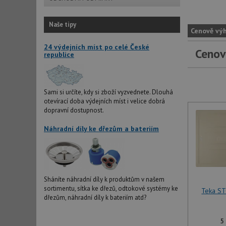
Naše tipy
Cenově vý
24 výdejních míst po celé České
Cenov
republice
Sami si určíte, kdy si zboží vyzvednete. Dlouhá
otevírací doba výdejních míst i velice dobrá
dopravní dostupnost.
Náhradní díly ke dřezům a bateriím
Sháníte náhradní díly k produktům v našem
sortimentu, sítka ke dřezů, odtokové systémy ke
Teka S
dřezům, náhradní díly k bateriím atd?
5