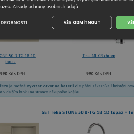
služeb.
Zásady ochrany osobních údajů
ODROBNOSTI
VŠE ODMÍTNOUT
VŠ
+
é
Výkonové
Soubory cílení
Funkční soubory
soubory
TONE 50 B-TG 1B 1D
Teka ML CR chrom
topaz
 990
Kč
s DPH
990
Kč
s DPH
dřezu je možné
vyvrtat otvor na baterii
dle přání zákazníka. Umístění ot
é soubory
Výkonové soubory
Soubory cílení
Funkční soubory
Neza
at v dalším kroku na stránce nákupního košíku.
ry cookie umožňují základní funkce webových stránek, jako je přihlášení uživatele a
zbytně nutných souborů cookie správně používat.
SET Teka STONE 50 B-TG 1B 1D topaz + Tek
Poskytovatel
/
Vyprší
Popis
Doména
.drezy-teka.cz
4 týdny 2
Tento cookie se používá k jedinečné identifika
dny
mají přístup k webové stránce, aby sledovala 
uživatelskou zkušenost.