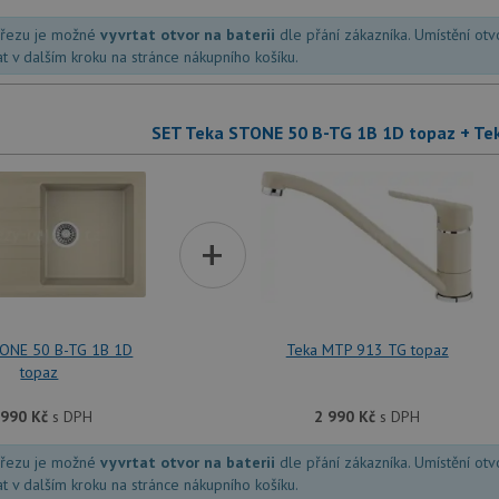
dřezu je možné
vyvrtat otvor na baterii
dle přání zákazníka. Umístění ot
at v dalším kroku na stránce nákupního košíku.
SET Teka STONE 50 B-TG 1B 1D topaz + Te
+
TONE 50 B-TG 1B 1D
Teka MTP 913 TG topaz
topaz
 990
Kč
s DPH
2 990
Kč
s DPH
dřezu je možné
vyvrtat otvor na baterii
dle přání zákazníka. Umístění ot
at v dalším kroku na stránce nákupního košíku.