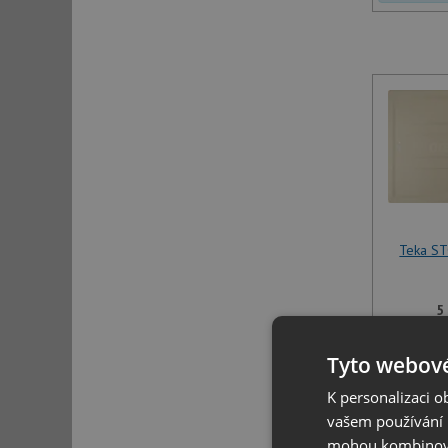
Teka S
5
U tohoto 
Tyto webové
specifikov
K personalizaci 
vašem používání n
mohou kombinovat