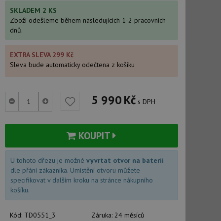
SKLADEM 2 KS
Zboží odešleme během následujících 1-2 pracovních
dnů.
EXTRA SLEVA 299 Kč
Sleva bude automaticky odečtena z košíku
5 990
Kč
s DPH
KOUPIT
U tohoto dřezu je možné
vyvrtat otvor na baterii
dle přání zákazníka. Umístění otvoru můžete
specifikovat v dalším kroku na stránce nákupního
košíku.
Kód:
TD0551_3
Záruka:
24 měsíců