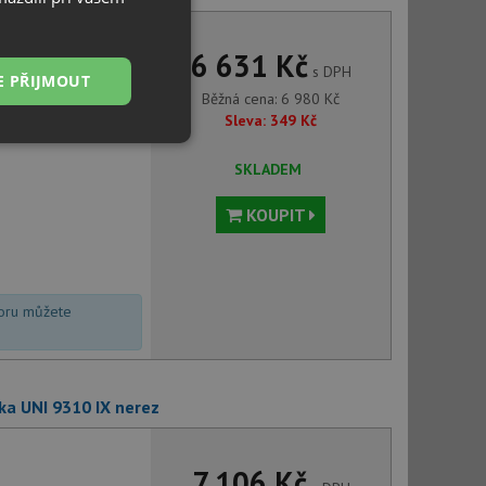
6 631 Kč
s DPH
E PŘIJMOUT
Běžná cena:
6 980
Kč
Sleva:
349
Kč
Nezařazené
soubory
SKLADEM
KOUPIT
voru můžete
řazené soubory
 správa účtu. Webové
a UNI 9310 IX nerez
ci zařízení, která
používání a zlepšila
7 106 Kč